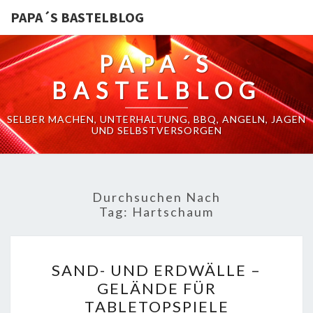
PAPA´S BASTELBLOG
PAPA´S
BASTELBLOG
SELBER MACHEN, UNTERHALTUNG, BBQ, ANGELN, JAGEN
UND SELBSTVERSORGEN
Durchsuchen Nach
Tag:
Hartschaum
SAND-
SAND- UND ERDWÄLLE –
UND
GELÄNDE FÜR
ERDWÄLLE
TABLETOPSPIELE
–