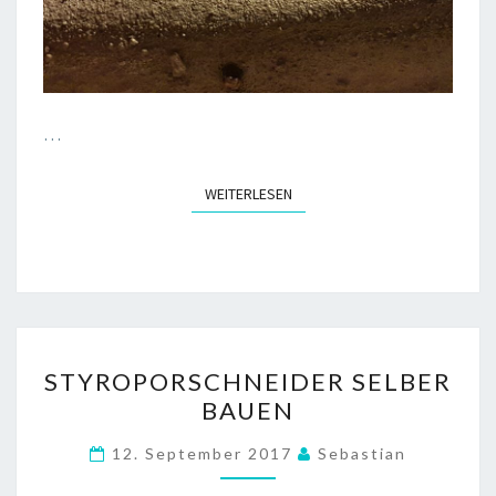
…
WEITERLESEN
WEITERLESEN
STYROPORSCHNEIDER
STYROPORSCHNEIDER SELBER
SELBER
BAUEN
BAUEN
12. September 2017
Sebastian