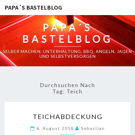
PAPA´S BASTELBLOG
PAPA´S
BASTELBLOG
SELBER MACHEN, UNTERHALTUNG, BBQ, ANGELN, JAGEN
UND SELBSTVERSORGEN
Durchsuchen Nach
Tag:
Teich
TEICHABDECKUNG
TEICHABDECKUNG
6. August 2018
Sebastian